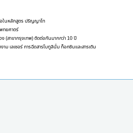
ต่อในหลักสูตร ปริญญาโท
พทยศาตร์
ลวง
(
สาขากรุงเทพ
)
ติดต่อกันมากกว่า
10
ปี
มงาม เลเซอร์
การฉีดสารโบทูลินั่ม ท็อกซินและสารเติม