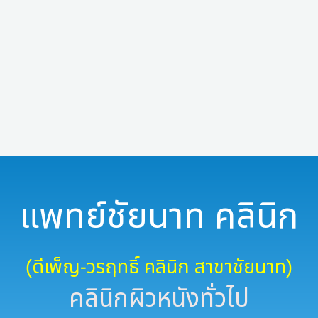
แพทย์ชัยนาท คลินิก
(ดีเพ็ญ-วรฤทธิ์ คลินิก สาขาชัยนาท)
คลินิกผิวหนังทั่วไป