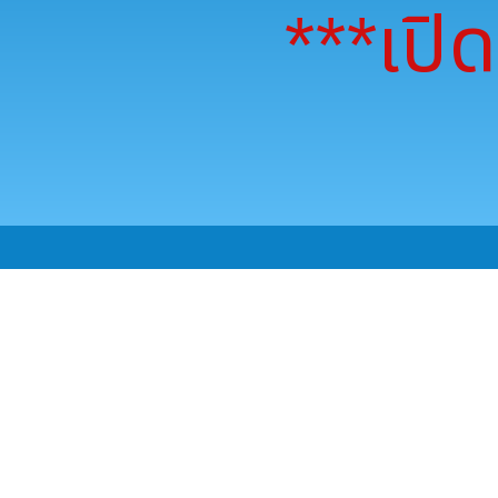
***เปิด